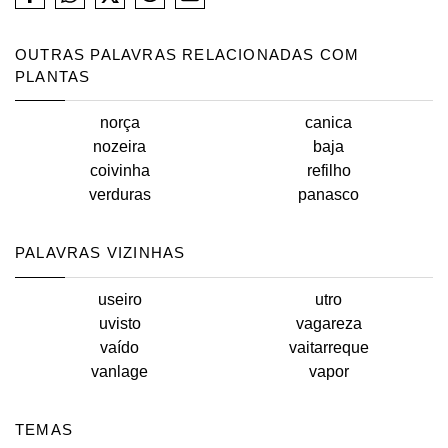
OUTRAS PALAVRAS RELACIONADAS COM
PLANTAS
norça
canica
nozeira
baja
coivinha
refilho
verduras
panasco
PALAVRAS VIZINHAS
useiro
utro
uvisto
vagareza
vaído
vaitarreque
vanlage
vapor
TEMAS