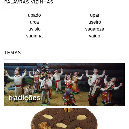
PALAVRAS VIZINHAS
upado
upar
urca
useiro
uvisto
vagareza
vaginha
vaído
TEMAS
tradições