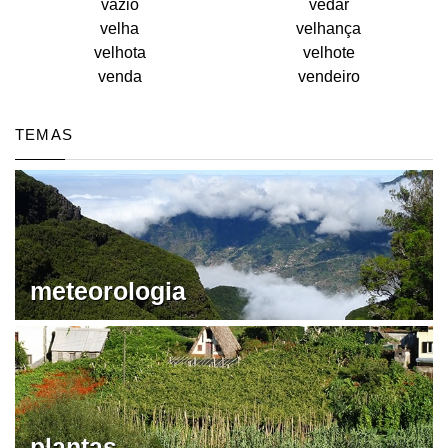
vazio
vedar
velha
velhança
velhota
velhote
venda
vendeiro
TEMAS
meteorologia
plantas