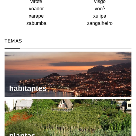
virote
visgo
voador
você
xarape
xulipa
zabumba
zangalheiro
TEMAS
habitantes
plantas