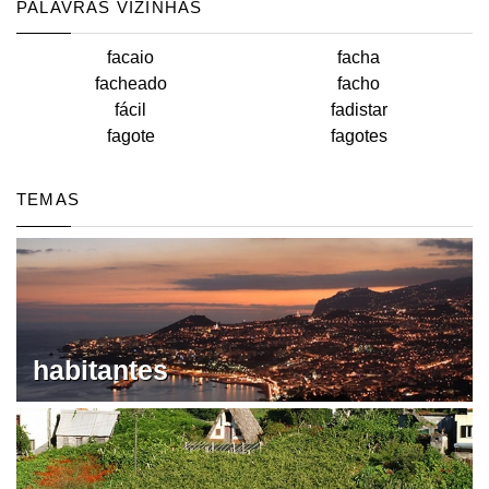
PALAVRAS VIZINHAS
facaio
facha
facheado
facho
fácil
fadistar
fagote
fagotes
TEMAS
habitantes