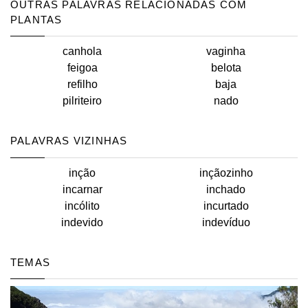
OUTRAS PALAVRAS RELACIONADAS COM
PLANTAS
canhola
vaginha
feigoa
belota
refilho
baja
pilriteiro
nado
PALAVRAS VIZINHAS
inção
inçãozinho
incarnar
inchado
incólito
incurtado
indevido
indevíduo
TEMAS