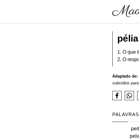
péli
1. O que 
2. O resp
Adaptado de:
subsídios para
PALAVRAS
pei
peli