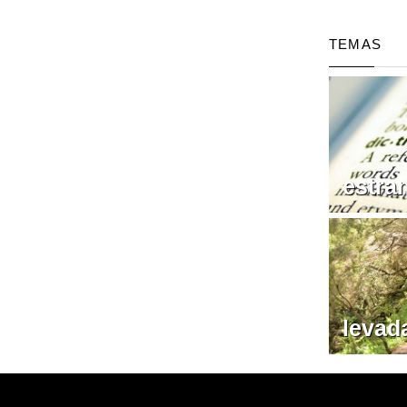
TEMAS
estra
levad