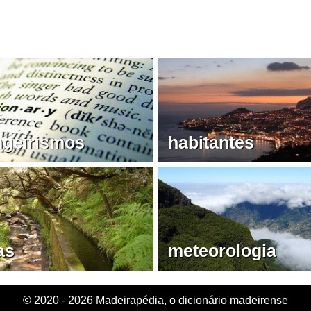
ngeirismos
habitantes
as
meteorologia
© 2020 - 2026 Madeirapédia, o dicionário madeirense