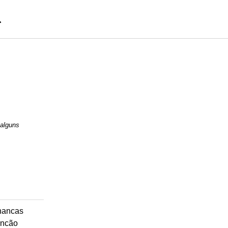
 alguns
hancas
ncão