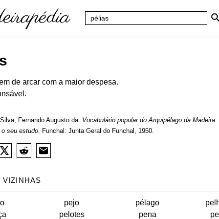
as
tem de arcar com a maior despesa.
onsável.
Silva, Fernando Augusto da.
Vocabulário popular do Arquipélago da Madeira:
 o seu estudo
. Funchal: Junta Geral do Funchal, 1950.
 VIZINHAS
to
pejo
pélago
pel
ça
pelotes
pena
pe