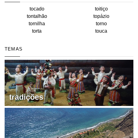
tocado
toitiço
tontalhão
topázio
tornilha
torno
torta
touca
TEMAS
tradições