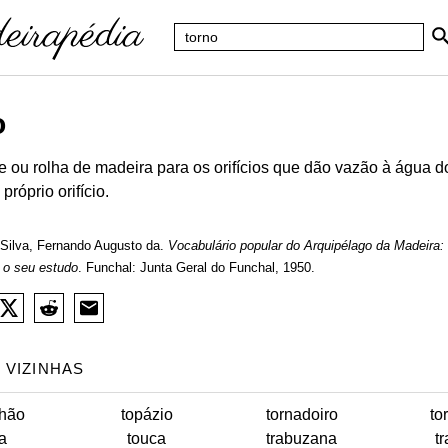
o
e ou rolha de madeira para os orifícios que dão vazão à água 
róprio orifício.
Silva, Fernando Augusto da.
Vocabulário popular do Arquipélago da Madeira:
 o seu estudo
. Funchal: Junta Geral do Funchal, 1950.
 VIZINHAS
lhão
topázio
tornadoiro
to
ta
touca
trabuzana
t