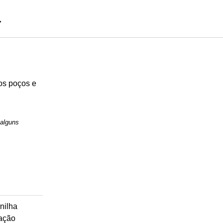
dos poços e
 alguns
rnilha
ração