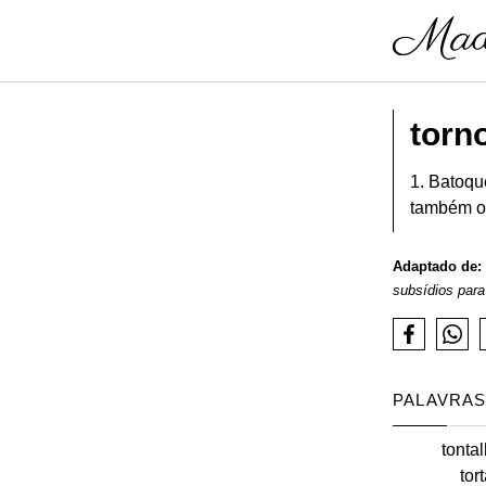
torn
1. Batoqu
também o p
Adaptado de:
subsídios para
PALAVRAS
tonta
tor